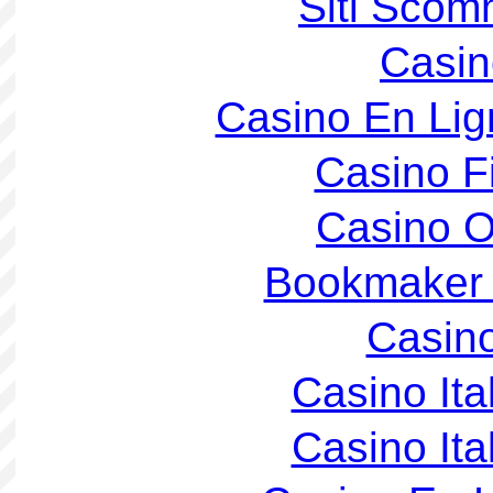
Siti Scom
Casin
Casino En Lig
Casino F
Casino On
Bookmaker 
Casin
Casino It
Casino It