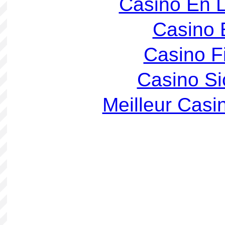
Casino En L
Casino 
Casino F
Casino S
Meilleur Casi