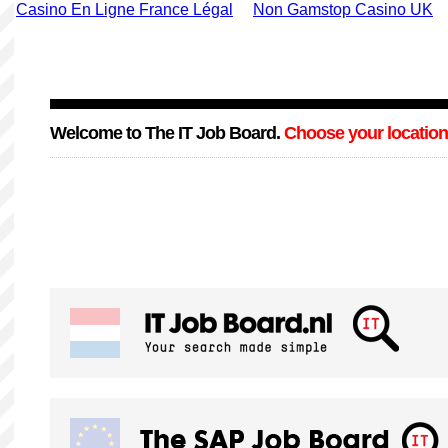
Casino En Ligne France Légal
Non Gamstop Casino UK
Welcome to The IT Job Board.
Choose your location