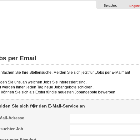
Sprache:
Englisc
bs per Email
infachen Sie Ihre Stellensuche. Melden Sie sich jetzt für „Jobs per E-Mail“ an!
gen Sie uns, an welchen Jobs Sie interessiert sind.
r werden Ihnen jeden Tag neue Jobangebote schicken.
 können Sie sich als Erster für die neuesten Jobangebote bewerben
lden Sie sich f�r den E-Mail-Service an
Mail-Adresse
suchter Job
vorzugter Standort