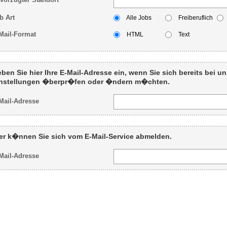
b Art
Alle Jobs
Freiberuflich
Mail-Format
HTML
Text
ben Sie hier Ihre E-Mail-Adresse ein, wenn Sie sich bereits bei 
nstellungen �berpr�fen oder �ndern m�chten.
Mail-Adresse
er k�nnen Sie sich vom E-Mail-Service abmelden.
Mail-Adresse