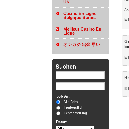
UK
Jo
Casino En Ligne
Belgique Bonus
E-
Meilleur Casino En
Ligne
Ge
オンカジ 出金 早い
Ei
E-
Suchen
Hi
E-
Job Art
Alle Jobs
Freiberuflich
Festanstellung
Datum