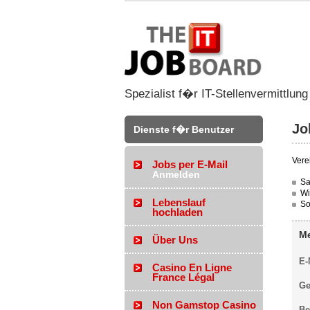
Spezialist f�r IT-Stellenvermittlung
Jo
Dienste f�r Benutzer
Vere
Jobs per E-Mail
Anmelden
Sa
Wi
Lebenslauf
So
hochladen
Me
Über Uns
E-
Casino En Ligne
France Légal
Ge
Non Gamstop Casino
Be