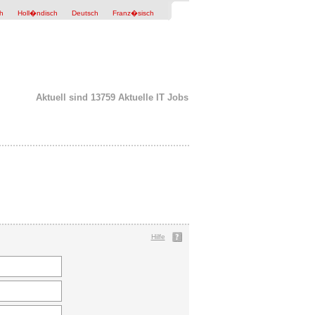
h
Holl�ndisch
Deutsch
Franz�sisch
Aktuell sind 13759 Aktuelle IT Jobs
Hilfe