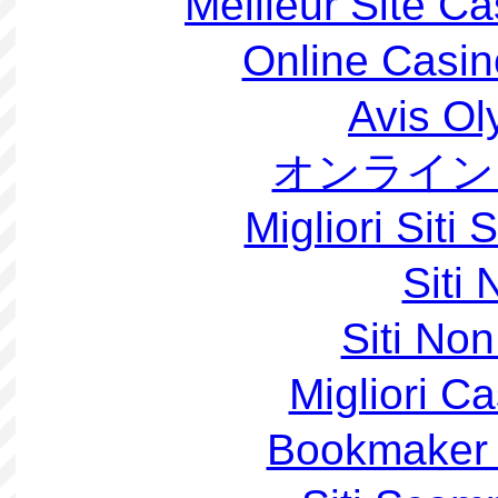
Meilleur Site C
Online Casin
Avis O
オンライン
Migliori Sit
Siti
Siti No
Migliori 
Bookmaker 