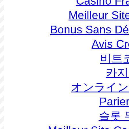
Casino Fr
Meilleur Sit
Bonus Sans Dé
Avis C
비트
카지
オンライン
Parie
슬롯 