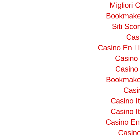
Migliori
Bookmaker
Siti Sc
Cas
Casino En Li
Casino 
Casino 
Bookmaker
Casi
Casino I
Casino I
Casino En
Casino