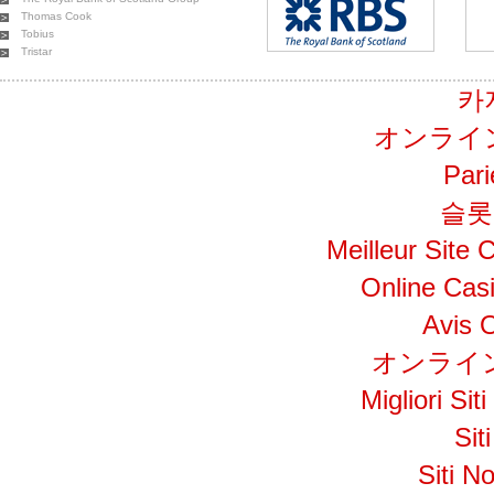
Thomas Cook
Tobius
Tristar
카
オンライ
Pari
슬롯
Meilleur Site 
Online Casi
Avis 
オンライ
Migliori S
Sit
Siti N