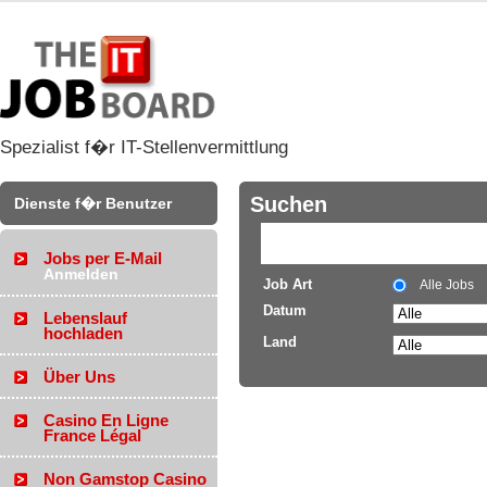
Spezialist f�r IT-Stellenvermittlung
Suchen
Dienste f�r Benutzer
Jobs per E-Mail
Anmelden
Job Art
Alle Jobs
Datum
Lebenslauf
hochladen
Land
Über Uns
Casino En Ligne
France Légal
Non Gamstop Casino