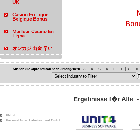
UK
Casino En Ligne
Belgique Bonus
Bon
Meilleur Casino En
Ligne
オンカジ 出金 早い
Suchen Sie alphabetisch nach Arbeitgebern
A
B
C
D
E
F
G
H
Ergebnisse f�r Alle - 
UNIT4
Universal Music Entairtainment GmbH