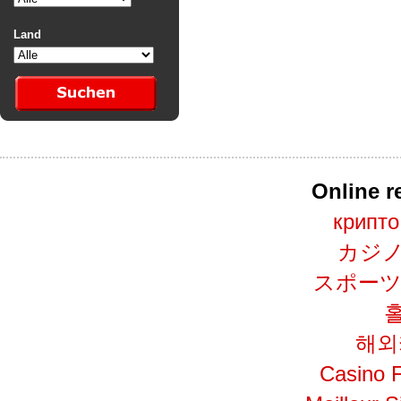
Land
Online 
крипто
カジノ
スポーツ
해외
Casino F